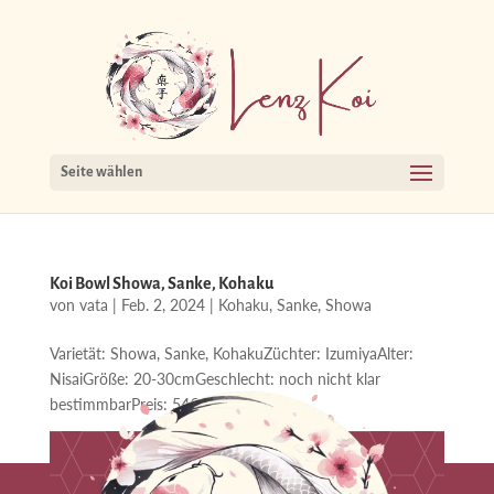
Seite wählen
Koi Bowl Showa, Sanke, Kohaku
von
vata
|
Feb. 2, 2024
|
Kohaku
,
Sanke
,
Showa
Varietät: Showa, Sanke, KohakuZüchter: IzumiyaAlter:
NisaiGröße: 20-30cmGeschlecht: noch nicht klar
bestimmbarPreis: 54€ pro Stück...