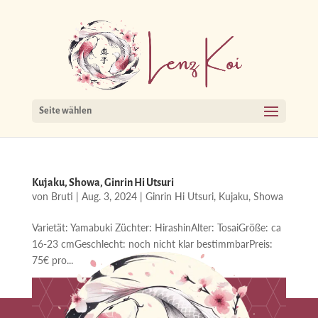
Seite wählen
Kujaku, Showa, Ginrin Hi Utsuri
von
Bruti
|
Aug. 3, 2024
|
Ginrin Hi Utsuri
,
Kujaku
,
Showa
Varietät: Yamabuki Züchter: HirashinAlter: TosaiGröße: ca
16-23 cmGeschlecht: noch nicht klar bestimmbarPreis:
75€ pro...