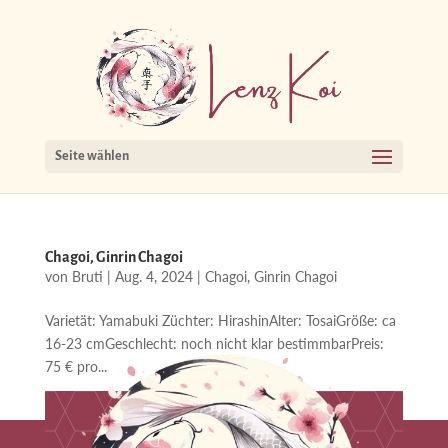
Seite wählen
Chagoi, Ginrin Chagoi
von
Bruti
|
Aug. 4, 2024
|
Chagoi
,
Ginrin Chagoi
Varietät: Yamabuki Züchter: HirashinAlter: TosaiGröße: ca
16-23 cmGeschlecht: noch nicht klar bestimmbarPreis:
75 € pro...