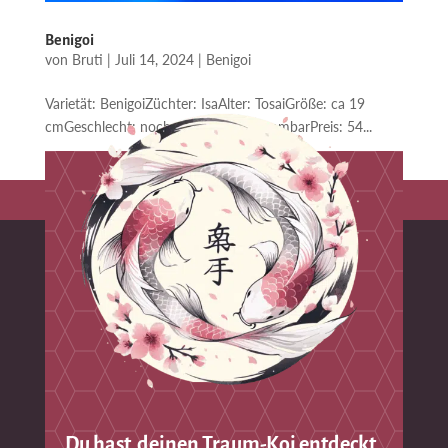
Benigoi
von
Bruti
|
Juli 14, 2024
|
Benigoi
Varietät: BenigoiZüchter: IsaAlter: TosaiGröße: ca 19
cmGeschlecht: noch nicht klar bestimmbarPreis: 54...
Du hast deinen Traum-Koi entdeckt