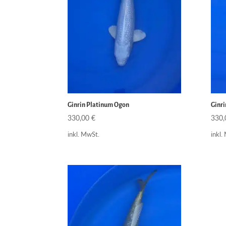
Ginrin Platinum Ogon
Ginr
330,00
€
330
inkl. MwSt.
inkl.