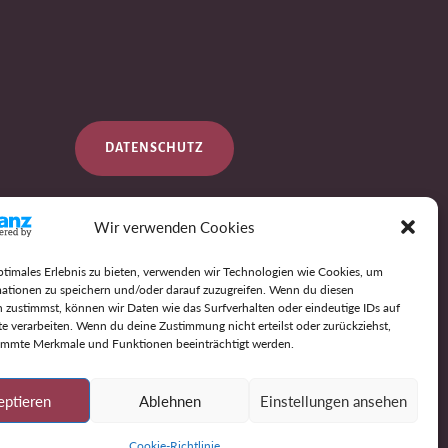
DATENSCHUTZ
Wir verwenden Cookies
IMPRESSUM
ptimales Erlebnis zu bieten, verwenden wir Technologien wie Cookies, um
ationen zu speichern und/oder darauf zuzugreifen. Wenn du diesen
 zustimmst, können wir Daten wie das Surfverhalten oder eindeutige IDs auf
AGB
te verarbeiten. Wenn du deine Zustimmung nicht erteilst oder zurückziehst,
immte Merkmale und Funktionen beeinträchtigt werden.
eptieren
Ablehnen
Einstellungen ansehen
Cookie-Richtlinie