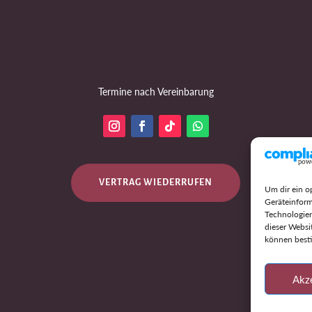
Termine nach Vereinbarung
VERTRAG WIEDERRUFEN
Um dir ein o
Geräteinform
Technologien
dieser Websi
können best
Akz