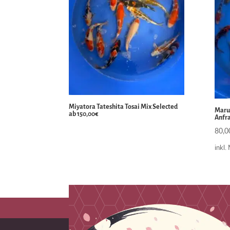
Miyatora Tateshita Tosai Mix Selected
Maruh
ab 150,00€
Anfr
80,
inkl.