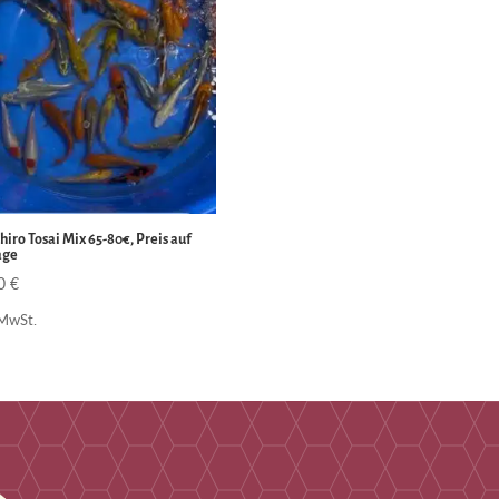
iro Tosai Mix 65-80€, Preis auf
age
00
€
 MwSt.