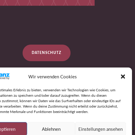
DATENSCHUTZ
Wir verwenden Cookies
IMPRESSUM
ptimales Erlebnis zu bieten, verwenden wir Technologien wie Cookies, um
ationen zu speichern und/oder darauf zuzugreifen. Wenn du diesen
 zustimmst, können wir Daten wie das Surfverhalten oder eindeutige IDs auf
AGB
te verarbeiten. Wenn du deine Zustimmung nicht erteilst oder zurückziehst,
immte Merkmale und Funktionen beeinträchtigt werden.
eptieren
Ablehnen
Einstellungen ansehen