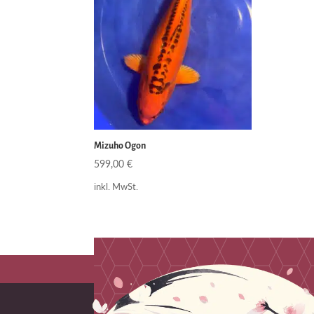
Mizuho Ogon
599,00
€
inkl. MwSt.