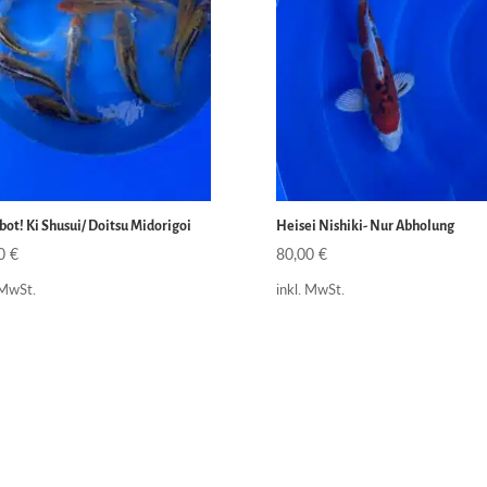
ot! Ki Shusui/ Doitsu Midorigoi
Heisei Nishiki- Nur Abholung
00
€
80,00
€
 MwSt.
inkl. MwSt.