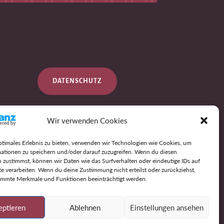
DATENSCHUTZ
Wir verwenden Cookies
IMPRESSUM
ptimales Erlebnis zu bieten, verwenden wir Technologien wie Cookies, um
ationen zu speichern und/oder darauf zuzugreifen. Wenn du diesen
 zustimmst, können wir Daten wie das Surfverhalten oder eindeutige IDs auf
AGB
te verarbeiten. Wenn du deine Zustimmung nicht erteilst oder zurückziehst,
immte Merkmale und Funktionen beeinträchtigt werden.
eptieren
Ablehnen
Einstellungen ansehen