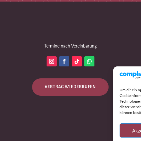
Termine nach Vereinbarung
VERTRAG WIEDERRUFEN
Um dir ein o
Geräteinform
Technologien
dieser Websi
können best
Akz