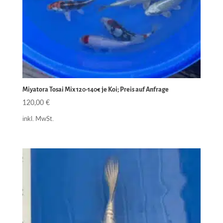
Miyatora Tosai Mix 120-140€ je Koi; Preis auf Anfrage
120,00
€
inkl. MwSt.