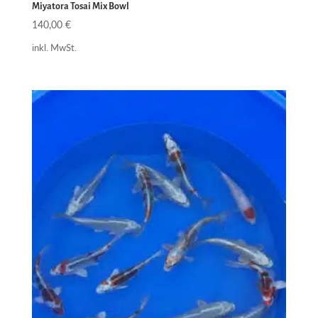
Miyatora Tosai Mix Bowl
140,00
€
inkl. MwSt.