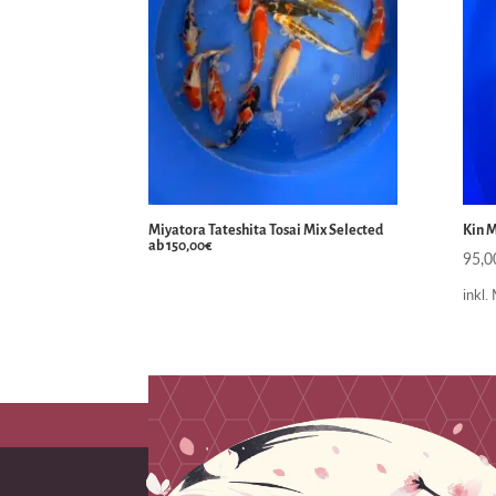
Miyatora Tateshita Tosai Mix Selected
Kin 
ab 150,00€
95,
inkl.