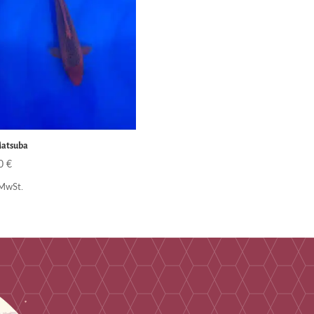
Matsuba
00
€
 MwSt.