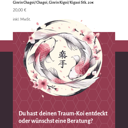
Ginrin Chagoi/ Chagoi, Ginrin Kigoi/ Kigaoi Stk. 20€
20,00
€
inkl. MwSt.
Du hast deinen Traum-Koi entdeckt
oder wünschst eine Beratung?