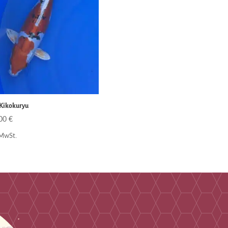
 Kikokuryu
,00
€
 MwSt.