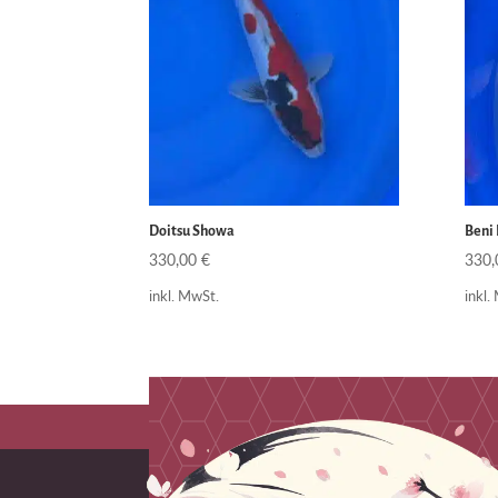
Doitsu Showa
Beni
330,00
€
330
inkl. MwSt.
inkl.