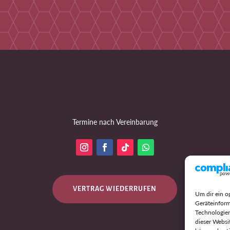
Termine nach Vereinbarung
VERTRAG WIEDERRUFEN
Um dir ein o
Geräteinform
Technologien
dieser Websi