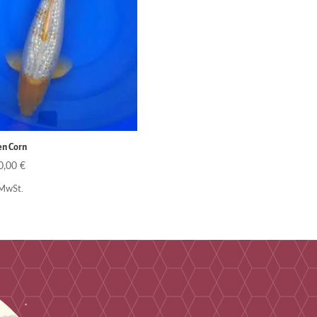
en Corn
0,00
€
 MwSt.