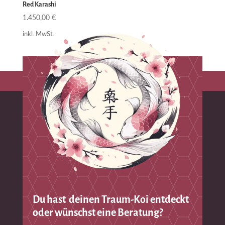
Red Karashi
1.450,00
€
inkl. MwSt.
Du hast deinen Traum-Koi entdeckt
oder wünschst eine Beratung?