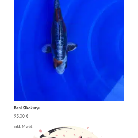
Beni Kikokuryu
95,00
€
inkl. MwSt.