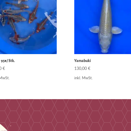
 95€/ Stk.
Yamabuki
00
€
130,00
€
 MwSt.
inkl. MwSt.