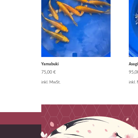
Yamabuki
Asagi
75,00
€
95,
inkl. MwSt.
inkl.