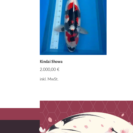
Kindai Showa
2.000,00
€
inkl. MwSt.