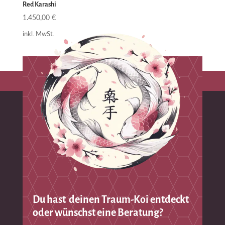
Red Karashi
1.450,00
€
inkl. MwSt.
Du hast deinen Traum-Koi entdeckt
oder wünschst eine Beratung?