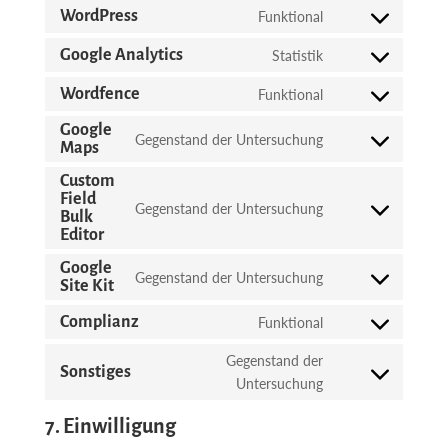
WordPress
Funktional
Consent
to
Google Analytics
Statistik
Consent
service
to
Wordfence
Funktional
wordpress
Consent
service
to
Google
google-
Gegenstand der Untersuchung
Maps
Consent
service
analytics
to
wordfence
Custom
service
Field
Gegenstand der Untersuchung
Bulk
google-
Consent
Editor
maps
to
service
Google
Gegenstand der Untersuchung
Site Kit
custom-
Consent
field-
to
Complianz
Funktional
Consent
bulk-
service
to
editor
google-
Gegenstand der
Sonstiges
service
site-
Consent
Untersuchung
complianz
kit
to
7. Einwilligung
service